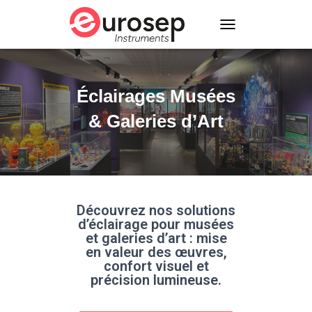
T
O
G
G
L
Éclairages Musées
E
N
& Galeries d’Art
A
V
I
G
A
T
I
Découvrez nos solutions
O
d’éclairage pour musées
N
et galeries d’art : mise
en valeur des œuvres,
confort visuel et
précision lumineuse.