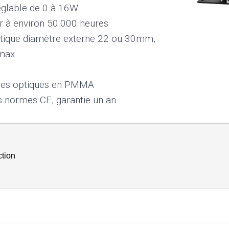
églable de 0 à 16W
ur à environ 50.000 heures
ptique diamètre externe 22 ou 30mm,
 max
bres optiques en PMMA
s normes CE, garantie un an
ction