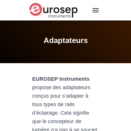
T
O
G
G
L
Adaptateurs
E
N
A
V
I
G
A
EUROSEP Instruments
T
propose des adaptateurs
I
O
conçus pour s’adapter à
N
tous types de rails
d’éclairage. Cela signifie
que le concepteur de
lumière n’a pas à se soucier