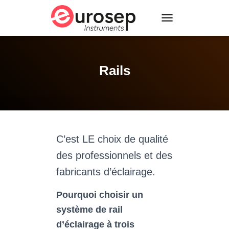
T
O
G
G
L
Rails
E
N
A
V
I
G
A
C’est LE choix de qualité
T
I
des professionnels et des
O
fabricants d’éclairage.
N
Pourquoi choisir un
système de rail
d’éclairage à trois