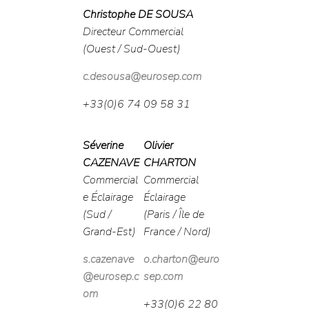
Christophe DE SOUSA
Directeur Commercial
(Ouest / Sud-Ouest)
c.desousa@eurosep.com
+33(0)6 74 09 58 31
Séverine
Olivier
CAZENAVE
CHARTON
Commercial
Commercial
e Éclairage
Éclairage
(Sud /
(Paris / Île de
Grand-Est)
France / Nord)
s.cazenave
o.charton@euro
@eurosep.c
sep.com
om
+33(0)6 22 80