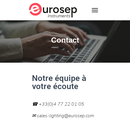
T
O
G
G
L
Contact
E
N
A
V
I
G
A
Notre équipe à
T
votre écoute
I
O
N
☎ +33(0)4 77 22 01 05
✉ sales-lighting@eurosep.com