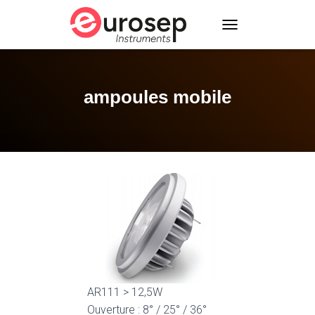
T
O
G
G
L
ampoules mobile
E
N
A
V
I
G
A
T
I
O
N
AR111 > 12,5W
Ouverture : 8° / 25° / 36°